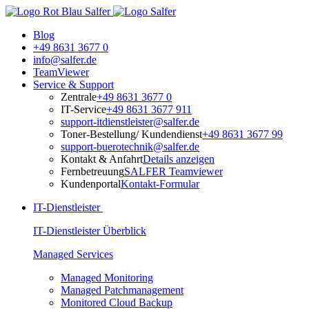
Blog
+49 8631 3677 0
info@salfer.de
TeamViewer
Service & Support
Zentrale
+49 8631 3677 0
IT-Service
+49 8631 3677 911
support-itdienstleister@salfer.de
Toner-Bestellung/ Kundendienst
+49 8631 3677 99
support-buerotechnik@salfer.de
Kontakt & Anfahrt
Details anzeigen
Fernbetreuung
SALFER Teamviewer
Kundenportal
Kontakt-Formular
IT-Dienstleister
IT-Dienstleister Überblick
Managed Services
Managed Monitoring
Managed Patchmanagement
Monitored Cloud Backup