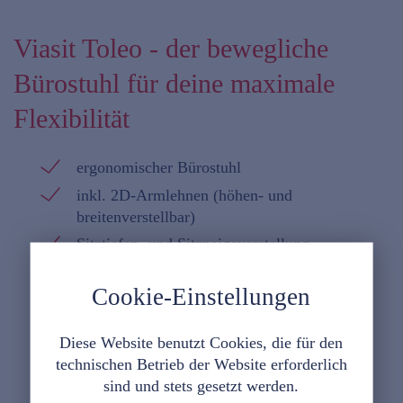
Viasit Toleo - der bewegliche
Bürostuhl für deine maximale
Flexibilität
ergonomischer Bürostuhl
inkl. 2D-Armlehnen (höhen- und
breitenverstellbar)
Sitztiefen- und Sitzneigeverstellung
torsions-beweglicher Rückenträger für
Cookie-Einstellungen
dynamisches, aktives Sitzen
Diese Website benutzt Cookies, die für den
technischen Betrieb der Website erforderlich
sind und stets gesetzt werden.