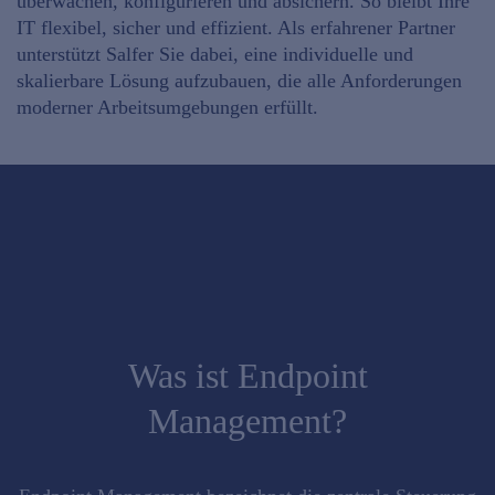
überwachen
,
konfigurieren
und
absichern
. So bleibt Ihre
IT flexibel, sicher und effizient. Als erfahrener Partner
unterstützt Salfer Sie dabei, eine
individuelle und
skalierbare Lösung
aufzubauen, die alle Anforderungen
moderner Arbeitsumgebungen erfüllt.
Was ist Endpoint
Management?