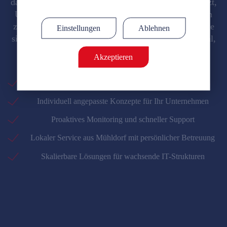
dafür, dass
Sicherheitsrichtlinien konsequent umgesetzt
,
Notwendig
Statistik
(erforderlich)
Updates automatisch durchgeführt und Anwendungen
zentral bereitgestellt werden. So arbeiten Ihre Systeme
Marketing
Einstellungen
Ablehnen
sicher und zuverlässig
, unabhängig davon, ob sie lokal,
mobil oder in der Cloud genutzt werden.
Akzeptieren
Ihre Vorteile im Überblick:
Zentrale Steuerung
aller Geräte und Cloud-Ressourcen
Individuell angepasste
Konzepte für Ihr Unternehmen
Proaktives Monitoring
und
schneller Support
Lokaler Service
aus Mühldorf mit persönlicher Betreuung
Skalierbare Lösungen
für wachsende IT-Strukturen