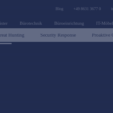
Blog
+49 8631 3677 0
i
ister
Bürotechnik
Büroeinrichtung
IT-Möbe
reat Hunting
Security Response
Proaktive