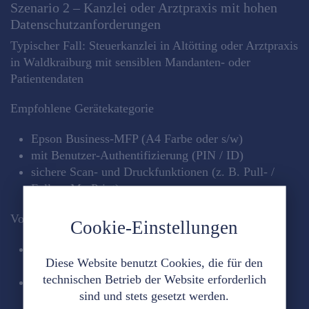
Szenario 2 – Kanzlei oder Arztpraxis mit hohen
Datenschutzanforderungen
Typischer Fall: Steuerkanzlei in Altötting oder Arztpraxis
in Waldkraiburg mit sensiblen Mandanten‑ oder
Patientendaten
Empfohlene Gerätekategorie
Epson Business‑MFP (A4 Farbe oder s/w)
mit Benutzer‑Authentifizierung (PIN / ID)
sichere Scan‑ und Druckfunktionen (z. B. Pull‑ /
Follow‑Me‑Print)
Vorteile
Cookie-Einstellungen
Ausdrucke werden erst beim Anmelden am Gerät
Diese Website benutzt Cookies, die für den
freigegeben
technischen Betrieb der Website erforderlich
vertrauliche Dokumente bleiben nicht im
sind und stets gesetzt werden.
Ausgabefach liegen