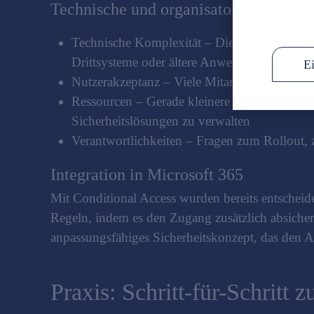
Technische und organisatorische Hürd
Technische Komplexität – Die Integration v
Drittsysteme oder ältere Anwendungen eing
Ei
Nutzerakzeptanz – Viele Mitarbeiter befürcht
Ressourcen – Gerade kleinere Unternehmen i
Sicherheitslösungen zu verwalten
Verantwortlichkeiten – Fragen zum Rollout,
Integration in Microsoft 365
Mit Conditional Access wurden bereits entscheide
Regeln, indem es den Zugang zusätzlich absicher
anpassungsfähiges Sicherheitskonzept, das den A
Praxis: Schritt-für-Schritt