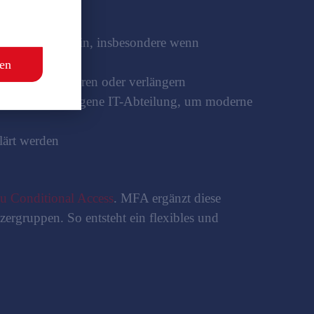
ausfordernd sein, insbesondere wenn
en
ss verkomplizieren oder verlängern
cht über eine eigene IT-Abteilung, um moderne
lärt werden
zu Conditional Access
. MFA ergänzt diese
ergruppen. So entsteht ein flexibles und