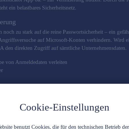
teht ein belastbares Sicherheitsnetz.
ierung
 noch zu stark auf die reine Passwortsicherheit – ein gefäh
ngriffsversuche auf Microsoft-Konten verhindern. Wird ei
A den direkten Zugriff auf sämtliche Unternehmensdaten.
abe von Anmeldedaten verleiten
er
Bedrohungslage nicht mehr den erforderlichen Schutz
Cookie-Einstellungen
 Einführung von MFA im Mittels
bsite benutzt Cookies, die für den technischen Betrieb de