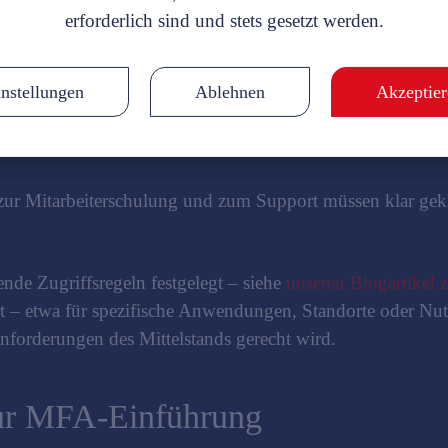
en
erforderlich sind und stets gesetzt werden.
Notwendig
Statistik
Marketing
(erforderlich)
on MFA in bestehende Systeme wie Microsoft 365 kann her
ebunden sind
nstellungen
Ablehnen
Akzeptier
en, dass zusätzliche Sicherheitsabfragen den Anmeldeproze
n der Region Mühldorf oder Waldkraiburg verfügen oft ni
 zur Mitarbeiterschulung und zum Support müssen klar gek
nde Zugriffsregeln festgelegt – siehe
unseren Blogartikel 
t – etwa für spezifische Anwendungen, Standorte oder Nutz
nforderungen des Mittelstands gerecht wird.
 zur MFA-Einführung