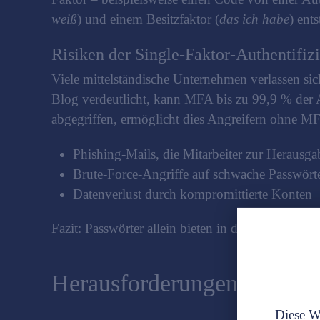
weiß
) und einem Besitzfaktor (
das ich habe
) ents
Risiken der Single-Faktor-Authentifiz
Viele mittelständische Unternehmen verlassen sich
Blog verdeutlicht, kann MFA bis zu 99,9 % der A
abgegriffen, ermöglicht dies Angreifern ohne MF
Phishing-Mails, die Mitarbeiter zur Herausg
Brute-Force-Angriffe auf schwache Passwört
Datenverlust durch kompromittierte Konten
Fazit: Passwörter allein bieten in der heutigen 
Herausforderungen bei der
Diese We