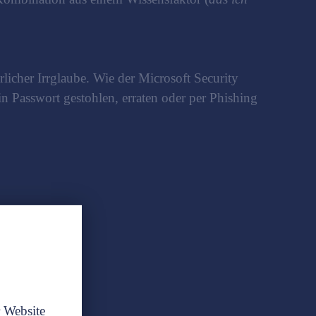
rlicher Irrglaube. Wie der Microsoft Security
n Passwort gestohlen, erraten oder per Phishing
tand
r Website