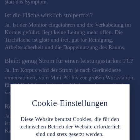
statt das Symptom.
Ist die Fläche wirklich stolperfrei?
Ja. Ist der Monitor eingefahren und die Verkabelung im
Korpus geführt, liegt keine Leitung mehr offen. Die
Tischfläche ist glatt und frei, gut für Reinigung,
Arbeitssicherheit und die Doppelnutzung des Raums.
Bleibt genug Strom für einen leistungsstarken PC?
Ja. Im Korpus wird der Strom je nach Geräteklasse
dimensioniert, vom Mini-PC bis zur großen Workstation
für CAD, Videoschnitt oder KI-Anwendungen. Sauber
verteilt, ohne Überlastung und ohne sichtbare Kabel.
Cookie-Einstellungen
Komme ich für Wartung noch an die Kabel?
Ja. Weil jede Leitung ihren festen Platz im Korpus hat,
Diese Website benutzt Cookies, die für den
ist der Wartungszugang geordnet: kein Suchen im
technischen Betrieb der Website erforderlich
Kabelsalat, sondern definierter Zugriff.
sind und stets gesetzt werden.