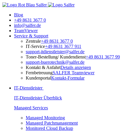
Blog
+49 8631 3677 0
info@salfer.de
TeamViewer
Service & Support
Zentrale
+49 8631 3677 0
IT-Service
+49 8631 3677 911
support-itdienstleister@salfer.de
Toner-Bestellung/ Kundendienst
+49 8631 3677 99
support-buerotechnik@salfer.de
Kontakt & Anfahrt
Details anzeigen
Fernbetreuung
SALFER Teamviewer
Kundenportal
Kontakt-Formular
IT-Dienstleister
IT-Dienstleister Überblick
Managed Services
Managed Monitoring
Managed Patchmanagement
Monitored Cloud Backup