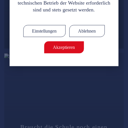
technischen Betrieb der Website erforderlich
Lokale KI im Klassenzimmer:
sind und stets gesetzt werden.
datensouverän ohne US-Cloud
Notwendig
Statistik
IT-Möbelsysteme
·
03.07.2026
(erforderlich)
Marketing
Einstellungen
Ablehnen
Details
Akzeptieren
Braucht die Schule noch einen